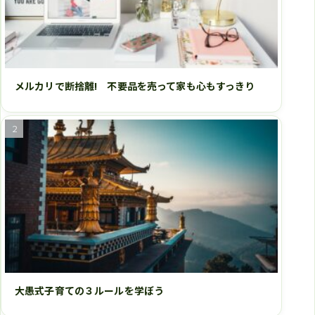
メルカリで断捨離! 不要品を売って家も心もすっきり
大愚式子育ての３ルールを学ぼう